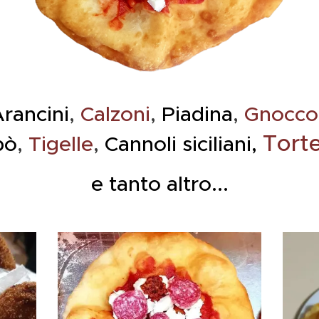
rancini
,
Calzoni
,
Piadina
,
Gnocco 
Tort
pò
,
Tigelle
,
Cannoli siciliani,
e tanto altro...