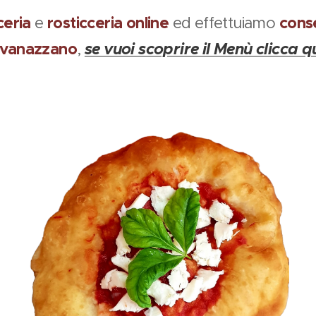
ceria
rosticceria online
cons
e
ed effettuiamo
ivanazzano
se vuoi scoprire il Menù clicca qu
,