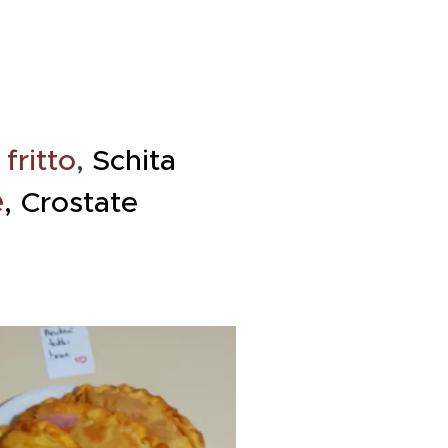
fritto
,
Schita
e
,
Crostate