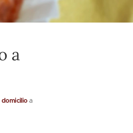
o a
domicilio
a